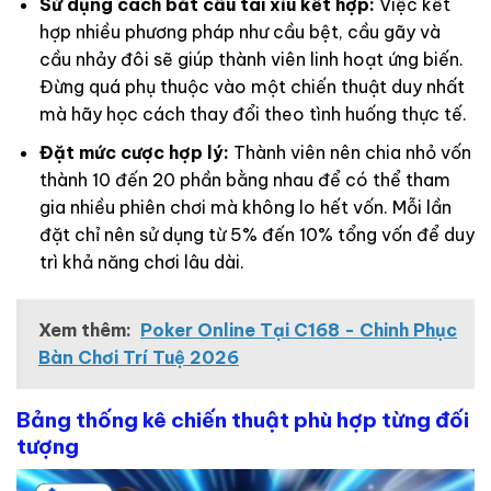
Sử dụng cách bắt cầu tài xỉu kết hợp:
Việc kết
hợp nhiều phương pháp như cầu bệt, cầu gãy và
cầu nhảy đôi sẽ giúp thành viên linh hoạt ứng biến.
Đừng quá phụ thuộc vào một chiến thuật duy nhất
mà hãy học cách thay đổi theo tình huống thực tế.
Đặt mức cược hợp lý:
Thành viên nên chia nhỏ vốn
thành 10 đến 20 phần bằng nhau để có thể tham
gia nhiều phiên chơi mà không lo hết vốn. Mỗi lần
đặt chỉ nên sử dụng từ 5% đến 10% tổng vốn để duy
trì khả năng chơi lâu dài.
Xem thêm:
Poker Online Tại C168 - Chinh Phục
Bàn Chơi Trí Tuệ 2026
Bảng thống kê chiến thuật phù hợp từng đối
tượng