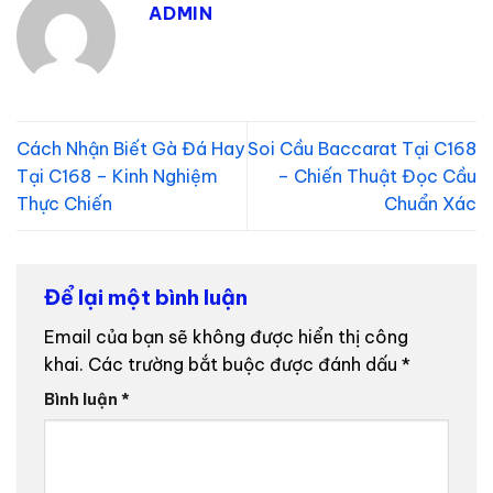
ADMIN
Cách Nhận Biết Gà Đá Hay
Soi Cầu Baccarat Tại C168
Tại C168 – Kinh Nghiệm
– Chiến Thuật Đọc Cầu
Thực Chiến
Chuẩn Xác
Để lại một bình luận
Email của bạn sẽ không được hiển thị công
khai.
Các trường bắt buộc được đánh dấu
*
Bình luận
*