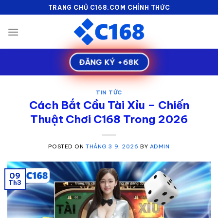
Skip
TRANG CHỦ C168.COM CHÍNH THỨC
to
content
ĐĂNG KÝ +68K
TIN TỨC
Cách Bắt Cầu Tài Xỉu – Chiến
Thuật Chơi C168 Trong 2026
POSTED ON
THÁNG 3 9, 2026
BY
ADMIN
09
Th3