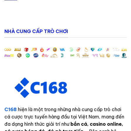
NHÀ CUNG CẤP TRÒ CHƠI
C168
hiện là một trong những nhà cung cấp trò chơi
cá cược trực tuyến hàng đầu tại Việt Nam, mang đến
đa dạng hình thức giải trí như
bắn cá, casino online,