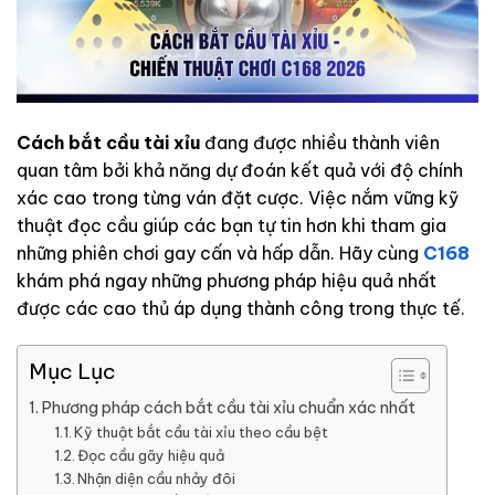
Cách bắt cầu tài xỉu
đang được nhiều thành viên
quan tâm bởi khả năng dự đoán kết quả với độ chính
xác cao trong từng ván đặt cược. Việc nắm vững kỹ
thuật đọc cầu giúp các bạn tự tin hơn khi tham gia
những phiên chơi gay cấn và hấp dẫn. Hãy cùng
C168
khám phá ngay những phương pháp hiệu quả nhất
được các cao thủ áp dụng thành công trong thực tế.
Mục Lục
Phương pháp cách bắt cầu tài xỉu chuẩn xác nhất
Kỹ thuật bắt cầu tài xỉu theo cầu bệt
Đọc cầu gãy hiệu quả
Nhận diện cầu nhảy đôi