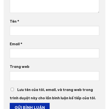
Tên
*
Email
*
Trang web
Lưu tên của tôi, email, và trang web trong
trình duyệt này cho lần bình luận kế tiếp của tôi.