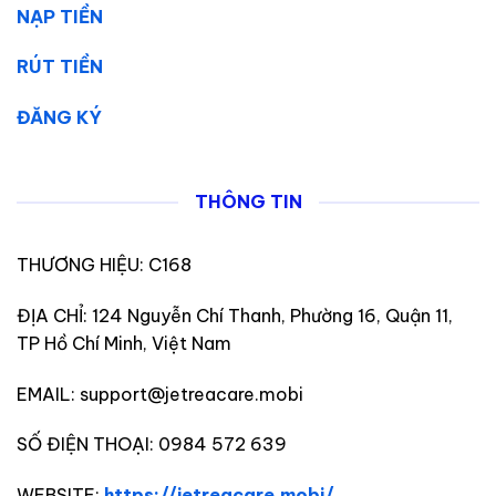
NẠP TIỀN
RÚT TIỀN
ĐĂNG KÝ
THÔNG TIN
THƯƠNG HIỆU: C168
ĐỊA CHỈ: 124 Nguyễn Chí Thanh, Phường 16, Quận 11,
TP Hồ Chí Minh, Việt Nam
EMAIL:
support@jetreacare.mobi
SỐ ĐIỆN THOẠI: 0984 572 639
WEBSITE:
https://jetreacare.mobi/