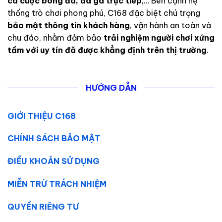
cá cược bóng đá, đá gà trực tiếp
,… Bên cạnh hệ
thống trò chơi phong phú, C168 đặc biệt chú trọng
bảo mật thông tin khách hàng
, vận hành an toàn và
chu đáo, nhằm đảm bảo
trải nghiệm người chơi xứng
tầm với uy tín đã được khẳng định trên thị trường
.
HƯỚNG DẪN
GIỚI THIỆU C168
CHÍNH SÁCH BẢO MẬT
ĐIỀU KHOẢN SỬ DỤNG
MIỄN TRỪ TRÁCH NHIỆM
QUYỀN RIÊNG TƯ