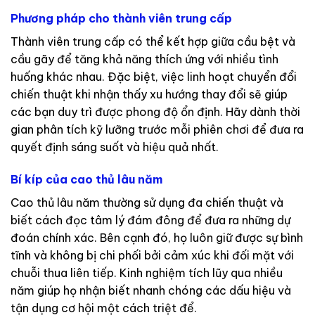
Phương pháp cho thành viên trung cấp
Thành viên trung cấp có thể kết hợp giữa cầu bệt và
cầu gãy để tăng khả năng thích ứng với nhiều tình
huống khác nhau. Đặc biệt, việc linh hoạt chuyển đổi
chiến thuật khi nhận thấy xu hướng thay đổi sẽ giúp
các bạn duy trì được phong độ ổn định. Hãy dành thời
gian phân tích kỹ lưỡng trước mỗi phiên chơi để đưa ra
quyết định sáng suốt và hiệu quả nhất.
Bí kíp của cao thủ lâu năm
Cao thủ lâu năm thường sử dụng đa chiến thuật và
biết cách đọc tâm lý đám đông để đưa ra những dự
đoán chính xác. Bên cạnh đó, họ luôn giữ được sự bình
tĩnh và không bị chi phối bởi cảm xúc khi đối mặt với
chuỗi thua liên tiếp. Kinh nghiệm tích lũy qua nhiều
năm giúp họ nhận biết nhanh chóng các dấu hiệu và
tận dụng cơ hội một cách triệt để.