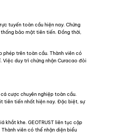
trực tuyến toàn cầu hiện nay. Chứng
 thống bảo mật tiên tiến. Đồng thời,
p phép trên toàn cầu. Thành viên có
. Việc duy trì chứng nhận Curacao đòi
 cá cược chuyên nghiệp toàn cầu.
iên tiến nhất hiện nay. Đặc biệt, sự
 giá khắt khe. GEOTRUST liên tục cập
 Thành viên có thể nhận diện biểu