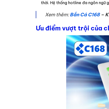
thời. Hệ thống hotline đa ngôn ngữ g
Xem thêm:
Bắn Cá C168
– K
Ưu điểm vượt trội của 