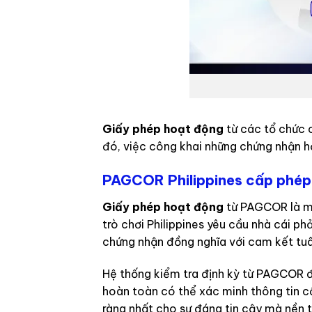
Giấy phép hoạt động
từ các tổ chức c
đó, việc công khai những chứng nhận hợ
PAGCOR Philippines cấp phép
Giấy phép hoạt động
từ PAGCOR là mộ
trò chơi Philippines yêu cầu nhà cái ph
chứng nhận đồng nghĩa với cam kết tuâ
Hệ thống kiểm tra định kỳ từ PAGCOR 
hoàn toàn có thể xác minh thông tin cấ
ràng nhất cho sự đáng tin cậy mà nền t