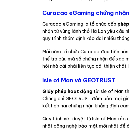
Curacao eGaming chứng nhậ
Curacao eGaming là tổ chức cấp
phép
nhận từ vùng lãnh thổ Hà Lan yêu cầu n
quy trình thẩm định kéo dài nhiều thán
Mỗi năm tổ chức Curacao đều tiến hành
thể tra cứu mã số chứng nhận để xác mi
hỏi nhà cái phải liên tục cải thiện chất
Isle of Man và GEOTRUST
Giấy phép hoạt động
từ Isle of Man 
Chứng chỉ GEOTRUST đảm bảo mọi giao 
kết hợp hai chứng nhận khẳng định cam 
Quy trình xét duyệt từ Isle of Man kéo
nhật công nghệ bảo mật mới nhất để đố