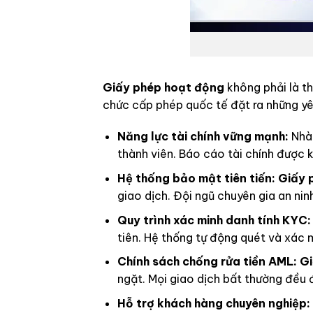
Giấy phép hoạt động
không phải là th
chức cấp phép quốc tế đặt ra những yê
Năng lực tài chính vững mạnh:
Nhà 
thành viên. Báo cáo tài chính được 
Hệ thống bảo mật tiên tiến:
Giấy 
giao dịch. Đội ngũ chuyên gia an ni
Quy trình xác minh danh tính KYC:
tiên. Hệ thống tự động quét và xác 
Chính sách chống rửa tiền AML:
G
ngặt. Mọi giao dịch bất thường đều 
Hỗ trợ khách hàng chuyên nghiệp: