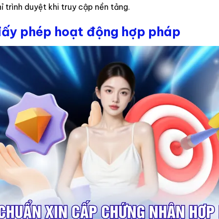
trình duyệt khi truy cập nền tảng.
giấy phép hoạt động hợp pháp