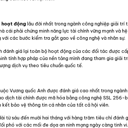
n
 hoạt động
lâu đời nhất trong ngành công nghiệp giải trí 
hà cái phải chứng minh năng lực tài chính vững mạnh và hệ
g với các bước kiểm tra gắt gao về công nghệ và nhân sự.
 đánh giá lại toàn bộ hoạt động của các đối tác được cấ
nh tính hợp pháp của nền tảng mình đang tham gia giải trí
 lượng dịch vụ theo tiêu chuẩn quốc tế.
thuộc Vương quốc Anh được đánh giá cao nhất trong ngành
dịch tài chính được mã hóa bằng công nghệ SSL 256-bit t
kết bảo vệ thông tin cá nhân của tất cả hội viên.
 dài từ sáu đến mười hai tháng với hàng trăm tiêu chí đánh
i phó với các mối đe dọa an ninh mạng ngày càng tinh vi.