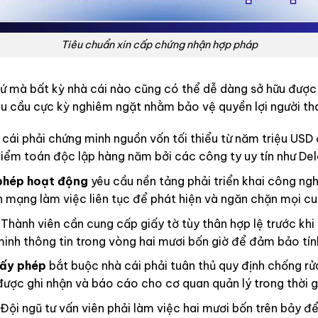
Tiêu chuẩn xin cấp chứng nhận hợp pháp
ứ mà bất kỳ nhà cái nào cũng có thể dễ dàng sở hữu được t
u cầu cực kỳ nghiêm ngặt nhằm bảo vệ quyền lợi người th
cái phải chứng minh nguồn vốn tối thiểu từ năm triệu US
kiểm toán độc lập hàng năm bởi các công ty uy tín như De
phép hoạt động
yêu cầu nền tảng phải triển khai công n
nh mạng làm việc liên tục để phát hiện và ngăn chặn mọi c
Thành viên cần cung cấp giấy tờ tùy thân hợp lệ trước khi 
minh thông tin trong vòng hai mươi bốn giờ để đảm bảo tín
iấy phép
bắt buộc nhà cái phải tuân thủ quy định chống rử
được ghi nhận và báo cáo cho cơ quan quản lý trong thời g
Đội ngũ tư vấn viên phải làm việc hai mươi bốn trên bảy để