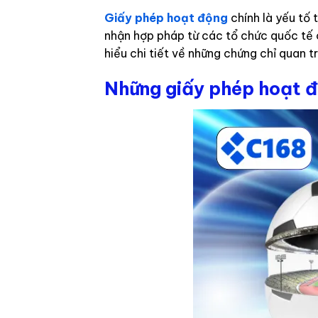
Giấy phép hoạt động
chính là yếu tố 
nhận hợp pháp từ các tổ chức quốc tế 
hiểu chi tiết về những chứng chỉ quan 
Những giấy phép hoạt độ