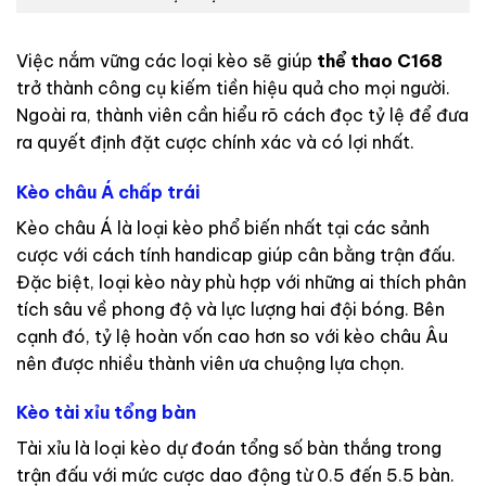
Việc nắm vững các loại kèo sẽ giúp
thể thao C168
trở thành công cụ kiếm tiền hiệu quả cho mọi người.
Ngoài ra, thành viên cần hiểu rõ cách đọc tỷ lệ để đưa
ra quyết định đặt cược chính xác và có lợi nhất.
Kèo châu Á chấp trái
Kèo châu Á là loại kèo phổ biến nhất tại các sảnh
cược với cách tính handicap giúp cân bằng trận đấu.
Đặc biệt, loại kèo này phù hợp với những ai thích phân
tích sâu về phong độ và lực lượng hai đội bóng. Bên
cạnh đó, tỷ lệ hoàn vốn cao hơn so với kèo châu Âu
nên được nhiều thành viên ưa chuộng lựa chọn.
Kèo tài xỉu tổng bàn
Tài xỉu là loại kèo dự đoán tổng số bàn thắng trong
trận đấu với mức cược dao động từ 0.5 đến 5.5 bàn.