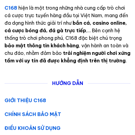
C168
hiện là một trong những nhà cung cấp trò chơi
cá cược trực tuyến hàng đầu tại Việt Nam, mang đến
đa dạng hình thức giải trí như
bắn cá, casino online,
cá cược bóng đá, đá gà trực tiếp
,… Bên cạnh hệ
thống trò chơi phong phú, C168 đặc biệt chú trọng
bảo mật thông tin khách hàng
, vận hành an toàn và
chu đáo, nhằm đảm bảo
trải nghiệm người chơi xứng
tầm với uy tín đã được khẳng định trên thị trường
.
HƯỚNG DẪN
GIỚI THIỆU C168
CHÍNH SÁCH BẢO MẬT
ĐIỀU KHOẢN SỬ DỤNG