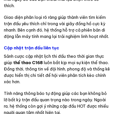
thích.
Giao diện phân loại rõ ràng giúp thành viên tìm kiếm
trận đấu yêu thích chỉ trong vài giây đồng hồ cực kỳ
nhanh. Bên cạnh đó, hệ thống hỗ trợ cả phiên bản di
động lẫn máy tính mang lại trải nghiệm linh hoạt nhất.
Cập nhật trận đấu liên tục
Sảnh cược cập nhật lịch thi đấu theo thời gian thực
giúp
thể thao C168
luôn bắt kịp mọi sự kiện thể thao.
Đồng thời, thông tin về đội hình, phong độ và thống kê
được hiển thị chi tiết để hội viên phân tích kèo chính
xác hơn.
Tính năng thông báo tự động giúp các bạn không bỏ
lỡ bất kỳ trận đấu quan trọng nào trong ngày. Ngoài
ra, hệ thống còn gợi ý những cặp đấu HOT được nhiều
người quan tâm nhất hiện tại.