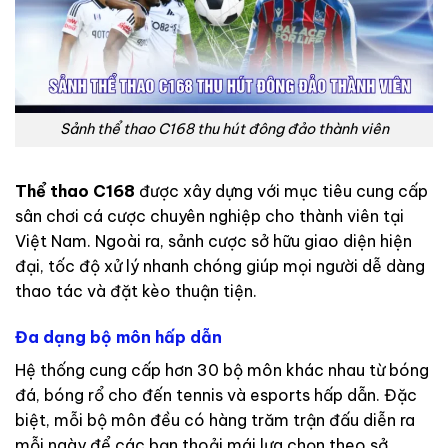
Sảnh thể thao C168 thu hút đông đảo thành viên
Thể thao C168
được xây dựng với mục tiêu cung cấp
sân chơi cá cược chuyên nghiệp cho thành viên tại
Việt Nam. Ngoài ra, sảnh cược sở hữu giao diện hiện
đại, tốc độ xử lý nhanh chóng giúp mọi người dễ dàng
thao tác và đặt kèo thuận tiện.
Đa dạng bộ môn hấp dẫn
Hệ thống
cung cấp hơn 30 bộ môn khác nhau từ bóng
đá, bóng rổ cho đến tennis và esports hấp dẫn. Đặc
biệt, mỗi bộ môn đều có hàng trăm trận đấu diễn ra
mỗi ngày để các bạn thoải mái lựa chọn theo sở