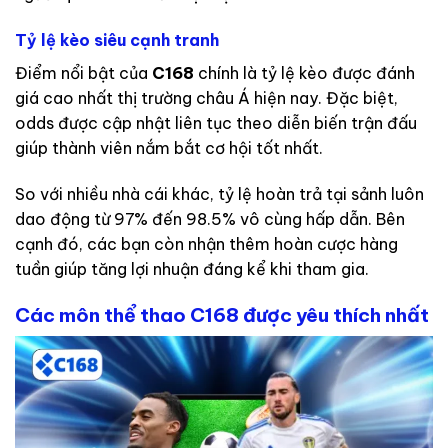
Tỷ lệ kèo siêu cạnh tranh
Điểm nổi bật của
C168
chính là tỷ lệ kèo được đánh
giá cao nhất thị trường châu Á hiện nay. Đặc biệt,
odds được cập nhật liên tục theo diễn biến trận đấu
giúp thành viên nắm bắt cơ hội tốt nhất.
So với nhiều nhà cái khác, tỷ lệ hoàn trả tại sảnh luôn
dao động từ 97% đến 98.5% vô cùng hấp dẫn. Bên
cạnh đó, các bạn còn nhận thêm hoàn cược hàng
tuần giúp tăng lợi nhuận đáng kể khi tham gia.
Các môn thể thao C168 được yêu thích nhất