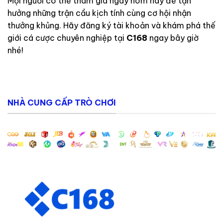
Mọi người có thể tham gia ngay hôm nay để tận
hưởng những trận cầu kịch tính cùng cơ hội nhận
thưởng khủng. Hãy đăng ký tài khoản và khám phá thế
giới cá cược chuyên nghiệp tại
C168
ngay bây giờ
nhé!
NHÀ CUNG CẤP TRÒ CHƠI