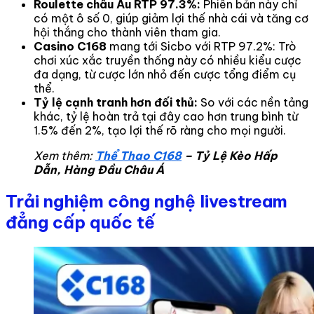
Roulette châu Âu RTP 97.3%:
Phiên bản này chỉ
có một ô số 0, giúp giảm lợi thế nhà cái và tăng cơ
hội thắng cho thành viên tham gia.
Casino C168
mang tới Sicbo với RTP 97.2%: Trò
chơi xúc xắc truyền thống này có nhiều kiểu cược
đa dạng, từ cược lớn nhỏ đến cược tổng điểm cụ
thể.
Tỷ lệ cạnh tranh hơn đối thủ:
So với các nền tảng
khác, tỷ lệ hoàn trả tại đây cao hơn trung bình từ
1.5% đến 2%, tạo lợi thế rõ ràng cho mọi người.
Xem thêm:
Thể Thao C168
– Tỷ Lệ Kèo Hấp
Dẫn, Hàng Đầu Châu Á
Trải nghiệm công nghệ livestream
đẳng cấp quốc tế