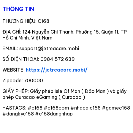
THÔNG TIN
THƯƠNG HIỆU: C168
ĐỊA CHỈ: 124 Nguyễn Chí Thanh, Phường 16, Quận 11, TP
Hồ Chí Minh, Việt Nam
EMAIL:
support@jetreacare.mobi
SỐ ĐIỆN THOẠI: 0984 572 639
WEBSITE:
https://jetreacare.mobi/
Zipcode: 700000
GIẤY PHÉP: Giấy phép isle Of Man ( Đảo Man ) và giấy
phép Curacao eGaming ( Curacao )
HASTAGS: #c168 #c168com #nhacaic168 #gamec168
#dangkyc168 #c168dangnhap