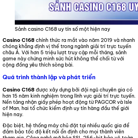
Sảnh casino C168 uy tín số một hiện nay
Casino C168
chính thức ra mắt vào năm 2019 và nhanh
chóng khẳng định vị thế trong ngành giải trí trực tuyến
châu Á. Với hơn 5 triệu lượt truy cập mỗi tháng, sảnh
game này chứng minh sức hút không thể chối từ với
cộng đồng yêu thích sòng bài.
Quá trình thành lập và phát triển
Casino C168
được xây dựng bởi đội ngũ chuyên gia có
hơn 15 năm kinh nghiệm trong lĩnh vực giải trí trực tuyến.
Nền tảng nhận giấy phép hoạt động từ PAGCOR và Isle
of Man, hai tổ chức kiểm định uy tín hàng đầu thế giới
hiện nay.
Đặc biệt, hệ thống máy chủ đặt tại nhiều quốc gia để
đảm bảo tốc độ kết nối ổn định cho mọi thành viên
tham gia. Công nghệ mã hóa SSL 256-bit bảo vệ toàn