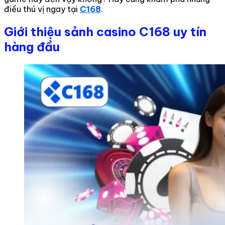
điều thú vị ngay tại
C168
.
Giới thiệu sảnh casino C168 uy tín
hàng đầu