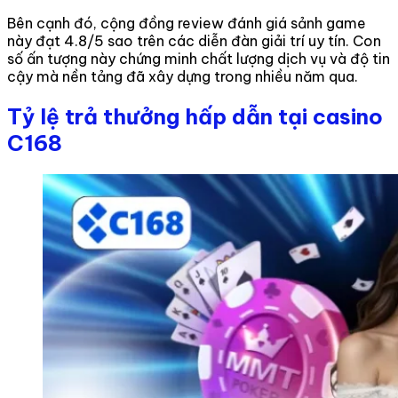
Bên cạnh đó, cộng đồng review đánh giá sảnh game
này đạt 4.8/5 sao trên các diễn đàn giải trí uy tín. Con
số ấn tượng này chứng minh chất lượng dịch vụ và độ tin
cậy mà nền tảng đã xây dựng trong nhiều năm qua.
Tỷ lệ trả thưởng hấp dẫn tại casino
C168