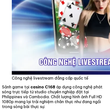
Công nghệ livestream đẳng cấp quốc tế
Sảnh game tại
casino C168
áp dụng công nghệ phát
sóng trực tiếp từ studio chuyên nghiệp đặt tại
Philippines và Cambodia. Chất lượng hình ảnh Full HD
1080p mang lại trải nghiệm chân thực như đang ngồi
trong sòng bài thực sự.