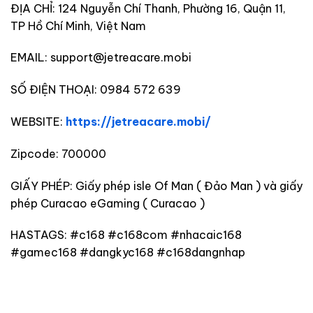
ĐỊA CHỈ: 124 Nguyễn Chí Thanh, Phường 16, Quận 11,
TP Hồ Chí Minh, Việt Nam
EMAIL:
support@jetreacare.mobi
SỐ ĐIỆN THOẠI: 0984 572 639
WEBSITE:
https://jetreacare.mobi/
Zipcode: 700000
GIẤY PHÉP: Giấy phép isle Of Man ( Đảo Man ) và giấy
phép Curacao eGaming ( Curacao )
HASTAGS: #c168 #c168com #nhacaic168
#gamec168 #dangkyc168 #c168dangnhap