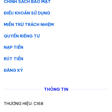
CHÍNH SÁCH BẢO MẬT
ĐIỀU KHOẢN SỬ DỤNG
MIỄN TRỪ TRÁCH NHIỆM
QUYỀN RIÊNG TƯ
NẠP TIỀN
RÚT TIỀN
ĐĂNG KÝ
THÔNG TIN
THƯƠNG HIỆU: C168