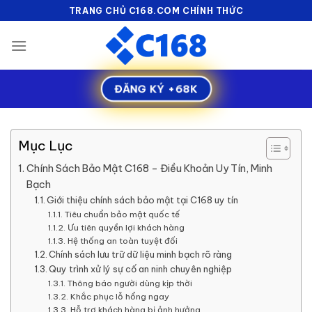
Skip
TRANG CHỦ C168.COM CHÍNH THỨC
to
content
ĐĂNG KÝ +68K
Mục Lục
Chính Sách Bảo Mật C168 – Điều Khoản Uy Tín, Minh
Bạch
Giới thiệu chính sách bảo mật tại C168 uy tín
Tiêu chuẩn bảo mật quốc tế
Ưu tiên quyền lợi khách hàng
Hệ thống an toàn tuyệt đối
Chính sách lưu trữ dữ liệu minh bạch rõ ràng
Quy trình xử lý sự cố an ninh chuyên nghiệp
Thông báo người dùng kịp thời
Khắc phục lỗ hổng ngay
Hỗ trợ khách hàng bị ảnh hưởng