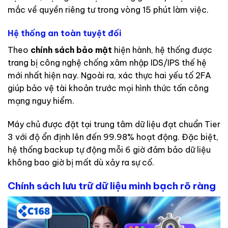
mắc về quyền riêng tư trong vòng 15 phút làm việc.
Hệ thống an toàn tuyệt đối
Theo
chính sách bảo mật
hiện hành, hệ thống được
trang bị công nghệ chống xâm nhập IDS/IPS thế hệ
mới nhất hiện nay. Ngoài ra, xác thực hai yếu tố 2FA
giúp bảo vệ tài khoản trước mọi hình thức tấn công
mạng nguy hiểm.
Máy chủ được đặt tại trung tâm dữ liệu đạt chuẩn Tier
3 với độ ổn định lên đến 99.98% hoạt động. Đặc biệt,
hệ thống backup tự động mỗi 6 giờ đảm bảo dữ liệu
không bao giờ bị mất dù xảy ra sự cố.
Chính sách lưu trữ dữ liệu minh bạch rõ ràng